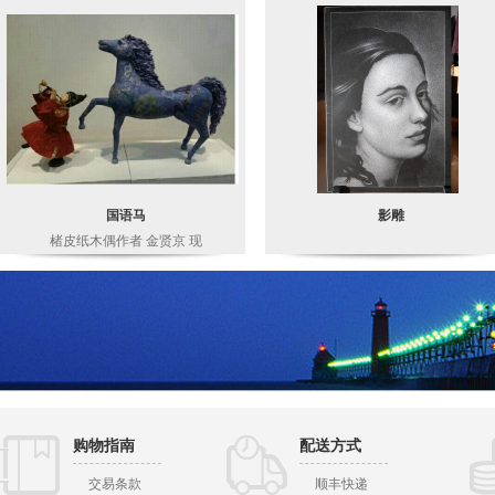
国语马
影雕
楮皮纸木偶作者 金贤京 现
购物指南
配送方式
交易条款
顺丰快递