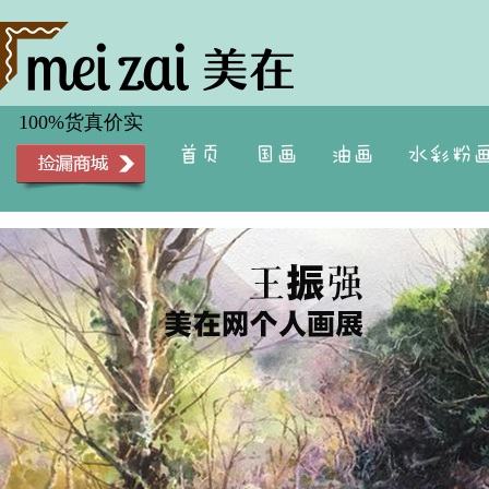
100%货真价实
首页
国画
油画
水彩粉