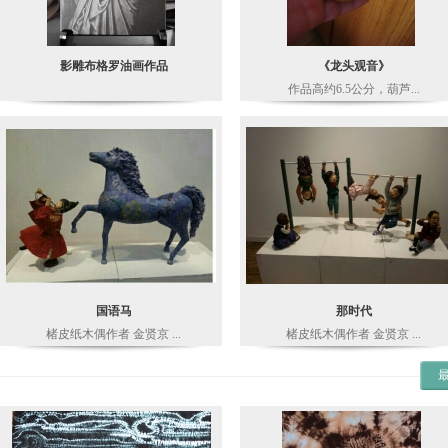
影雕布格罗油画作品
《龙头观音》
作品高约6.5公分，葫芦...
国语马
那时代
楮皮纸木偶作者 金贤京 ...
楮皮纸木偶作者 金贤京 ...