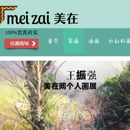
100%货真价实
首页
国画
油画
水彩粉