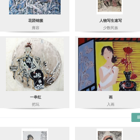
花团锦簇
人物写生速写
雍容
少数民族
一串红
画
把玩
入画