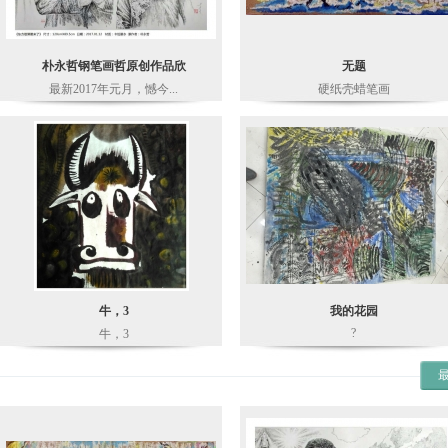
朴永哲钢笔画哲原创作品欣
无题
最新2017年元月，憾今...
硬纸壳蜡笔画
牛，3
我的花园
?
牛，3