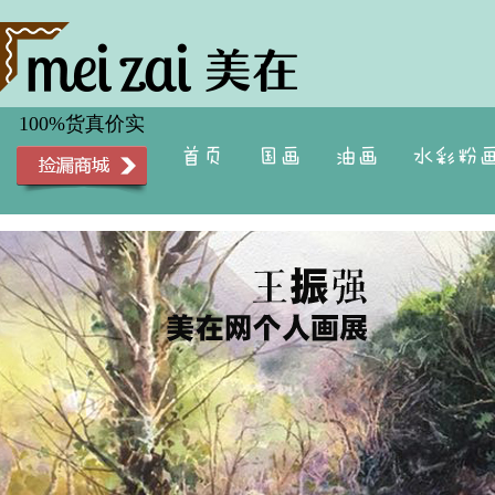
100%货真价实
首页
国画
油画
水彩粉